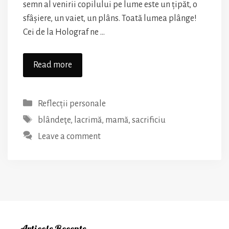
semn al venirii copilului pe lume este un țipăt, o
sfâșiere, un vaiet, un plâns. Toată lumea plânge!
Cei de la Holograf ne …
Mamele
Read more
plâng,
dar
Categories
Reflecții personale
nu
Tags
se
blândeţe
,
lacrimă
,
mamă
,
sacrificiu
plâng
Leave a comment
Articole Recente