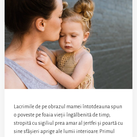
Lacrimile de pe obrazul mamei întotdeauna spun
o poveste pe foaia vieții îngălbenită de timp,
stropită cu sigiliul prea amar al jertfei și poartă cu
sine sfâșieri aprige ale lumii interioare. Primul