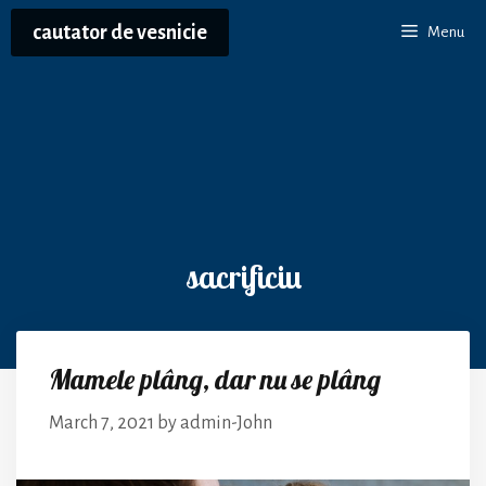
Skip
cautator de vesnicie
Menu
to
content
sacrificiu
Mamele plâng, dar nu se plâng
March 7, 2021
by
admin-John