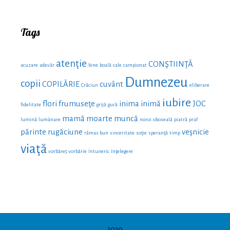
Tags
atenţie
CONŞTIINŢĂ
acuzare
adevăr
bine
boală
cale
campionat
Dumnezeu
copii
COPILĂRIE
cuvânt
Crăciun
eliberare
iubire
flori
frumuseţe
inima
inimă
JOC
fidelitate
grijă
gură
mamă
moarte
muncă
lumină
lumânare
noroi
oboseală
piatră
praf
părinte
rugăciune
veşnicie
rămas bun
sinceritate
soţie
speranţă
timp
viaţă
vorbăreţ
vorbărie
întuneric
înţelegere
2020