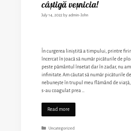
câștigă veșnicia!
July 14, 2022
by
admin-John
În curgerea liniștită a timpului, printre firi
încercat în joacă să număr picăturile de plo
peste pământul însetat dar în zadar, nu am 
infinitate. Am căutat să număr picăturile d
nebunește în trupul meu flămând de viață,
s-au coagulat prea …
Momentele
Read more
trăite
împreună
Categories
Uncategorized