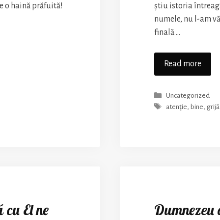
 o haină prăfuită!
știu istoria întreag
numele, nu l-am vă
finală …
Pledo
Read more
pent
bine
Categories
Uncategorized
Tags
atenţie
,
bine
,
grijă
 cu El ne
Dumnezeu a