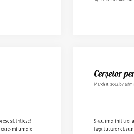
mine
Cerșetor pe
March 8, 2022
by
admi
esc să trăiesc!
S-au împlinit trei 
u care-mi umple
fața tuturor că sunt