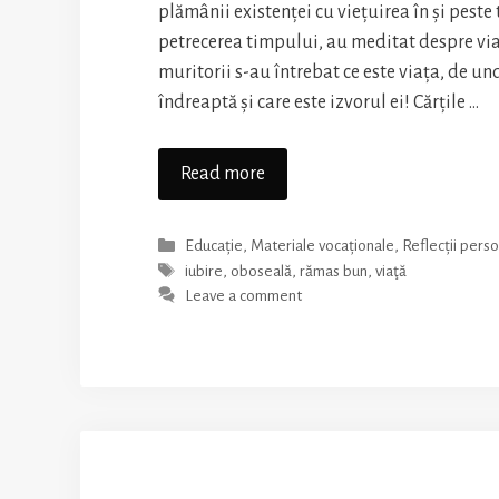
plămânii existenței cu viețuirea în și peste
petrecerea timpului, au meditat despre vi
muritorii s-au întrebat ce este viața, de und
îndreaptă și care este izvorul ei! Cărțile …
Gânduri
Read more
despre
viață
Categories
Educație
,
Materiale vocaționale
,
Reflecții pers
Tags
iubire
,
oboseală
,
rămas bun
,
viaţă
Leave a comment