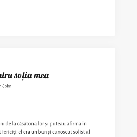
ntru soția mea
n-John
ani de la căsătoria lor și puteau afirma în
 fericiți: el era un bun și cunoscut solist al