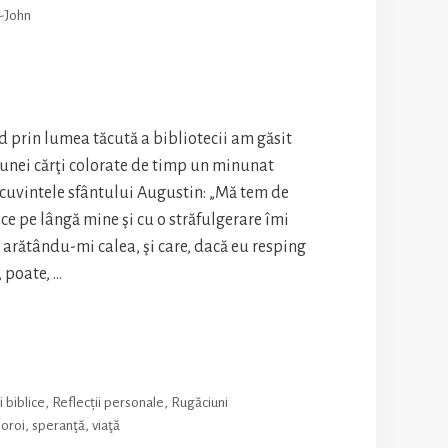
-John
 prin lumea tăcută a bibliotecii am găsit
unei cărţi colorate de timp un minunat
 cuvintele sfântului Augustin: „Mă tem de
e pe lângă mine şi cu o străfulgerare îmi
arătându-mi calea, şi care, dacă eu resping
, poate, …
nezeu
i
i biblice
,
Reflecții personale
,
Rugăciuni
noroi
,
speranţă
,
viaţă
ă