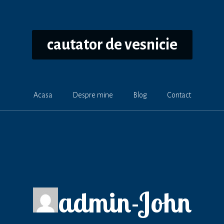
cautator de vesnicie
Acasa
Despre mine
Blog
Contact
admin-John