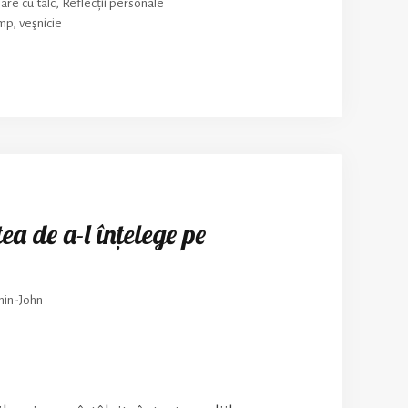
are cu tâlc
,
Reflecții personale
imp
,
veşnicie
ea de a-l înțelege pe
in-John