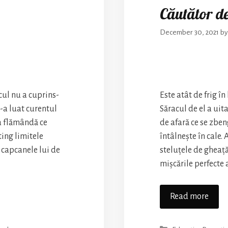
Căutător de
December 30, 2021
b
cul nu a cuprins-
Este atât de frig î
s-a luat curentul
Săracul de el a uit
a flămândă ce
de afară ce se zbe
ing limitele
întâlnește în cale.
a capcanele lui de
steluțele de gheață
mișcările perfecte 
Căută
Read more
de
veșni