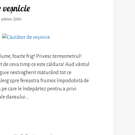
 veșnicie
y
admin-John
n lume, foarte frig! Privesc termometrul!
at de ceva timp ce este căldura! Aud vântul
nguie nestingherit măturând tot ce
 Alerg spre fereastra frumos împodobită de
 pe care le îndepărtez pentru a privi
ale dansului …
tor
cie