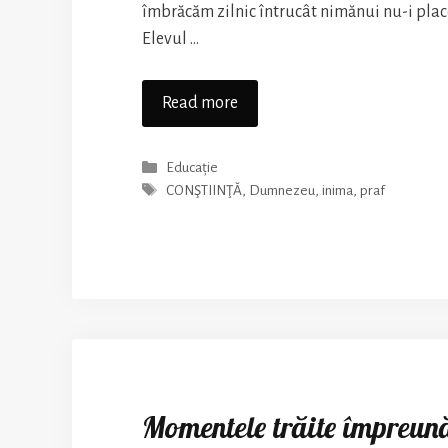
îmbrăcăm zilnic întrucât nimănui nu-i place
Elevul …
Să
Read more
scuturăm
praful
Categories
Educație
din
Tags
CONŞTIINŢĂ
,
Dumnezeu
,
inima
,
praf
noi
pentru
a
intra
lumina
lui
Cristos!
Momentele trăite împreună