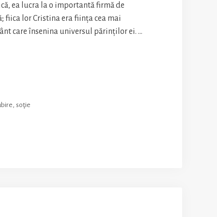
că, ea lucra la o importantă firmă de
; fiica lor Cristina era ființa cea mai
t care însenina universul părinților ei. …
tor
ru
ubire
,
soţie