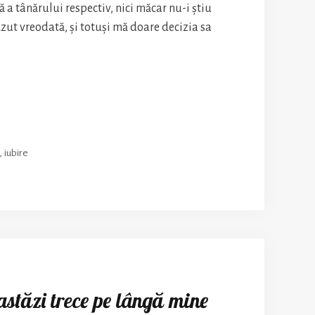
ă a tânărului respectiv, nici măcar nu-i știu
zut vreodată, și totuși mă doare decizia sa
arie
ru
,
iubire
stăzi trece pe lângă mine