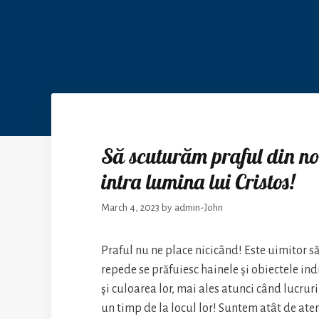
Să scuturăm praful din no
intra lumina lui Cristos!
March 4, 2023
by
admin-John
Praful nu ne place nicicând! Este uimitor să
repede se prăfuiesc hainele şi obiectele in
şi culoarea lor, mai ales atunci când lucrur
un timp de la locul lor! Suntem atât de aten