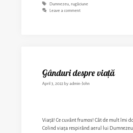
cu
Tags
Dumnezeu
,
rugăciune
El
Leave a comment
ne
câștigă
veșnicia!
Gânduri despre viață
April 3, 2022
by
admin-John
Viață! Ce cuvânt frumos! Cât de mult îmi dor
Colind viața respirând aerul lui Dumneze