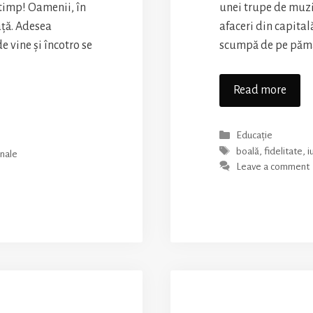
 timp! Oamenii, în
unei trupe de muzi
ață. Adesea
afaceri din capitală
e vine și încotro se
scumpă de pe pămân
Cerșe
Read more
pent
soția
Categories
Educație
mea
Tags
boală
,
fidelitate
,
i
onale
Leave a comment