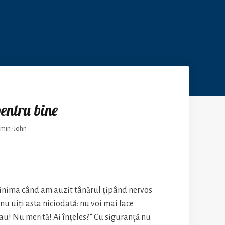
entru bine
min-John
inima când am auzit tânărul țipând nervos
ă nu uiți asta niciodată: nu voi mai face
au! Nu merită! Ai înțeles?” Cu siguranță nu