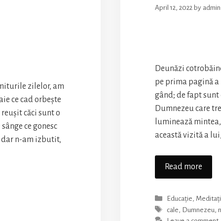
April 12, 2022
by
admin
Deunăzi cotrobăind
pe prima pagină a 
miturile zilelor, am
gând; de fapt sunt
aie ce cad orbește
Dumnezeu care trec
reușit căci sunt o
luminează mintea, 
e sânge ce gonesc
această vizită a lui
 dar n-am izbutit,
Dum
Read more
astăz
trece
Categories
Educație
,
Meditați
pe
Tags
cale
,
Dumnezeu
,
lâng
Leave a comment