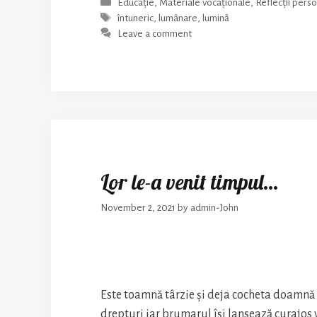
Categories
Educație
,
Materiale vocaționale
,
Reflecții pers
Tags
întuneric
,
lumânare
,
lumină
Leave a comment
Lor le-a venit timpul…
November 2, 2021
by
admin-John
Este toamnă târzie și deja cocheta doamnă ș
drepturi iar brumarul își lansează curajos 