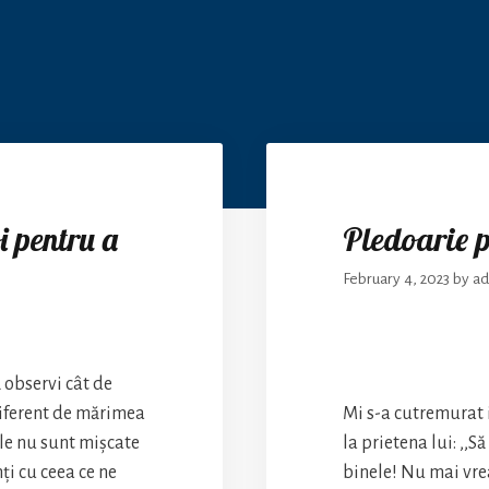
i pentru a
Pledoarie p
February 4, 2023
by
ad
 observi cât de
diferent de mărimea
Mi s-a cutremurat 
ile nu sunt mișcate
la prietena lui: ,,S
ți cu ceea ce ne
binele! Nu mai vre