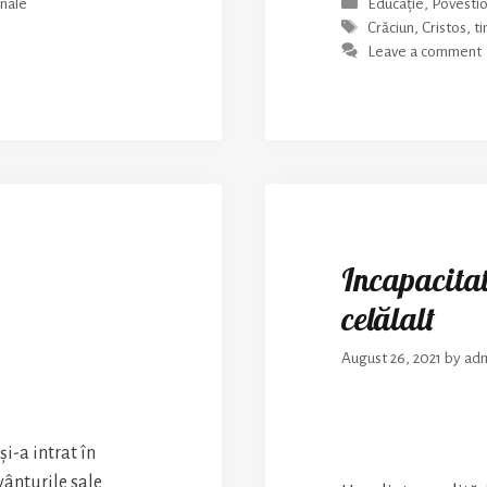
Categories
onale
Educație
,
Povestio
Tags
Crăciun
,
Cristos
,
t
Leave a comment
Incapacitat
celălalt
August 26, 2021
by
adm
i-a intrat în
vânturile sale