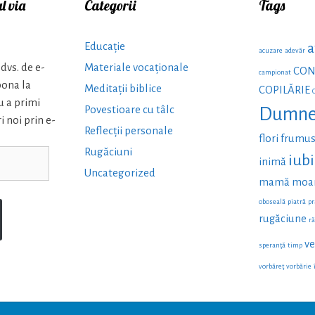
l via
Categorii
Tags
Educație
a
acuzare
adevăr
dvs. de e-
Materiale vocaționale
CON
campionat
bona la
Meditații biblice
COPILĂRIE
u a primi
Povestioare cu tâlc
Dumne
i noi prin e-
Reflecții personale
flori
frumus
Rugăciuni
iubi
inimă
Uncategorized
mamă
moa
oboseală
piatră
pr
rugăciune
r
ve
speranţă
timp
vorbăreţ
vorbărie