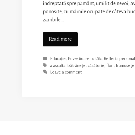
îndreptată spre pământ, umilit de nevoi, a
ponosite, cu mâinile ocupate de câteva buch
zambile …
Bătrânul
Read more
ce
vinde
Categories
Educație
,
Povestioare cu tâlc
,
Reflecții persona
flori
Tags
a asculta
,
bătrăneţe
,
căsătorie
,
flori
,
frumuseţe
Leave a comment