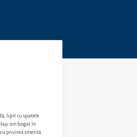
ă, lipit cu spatele
elași om bogat în
, cu privirea smerită