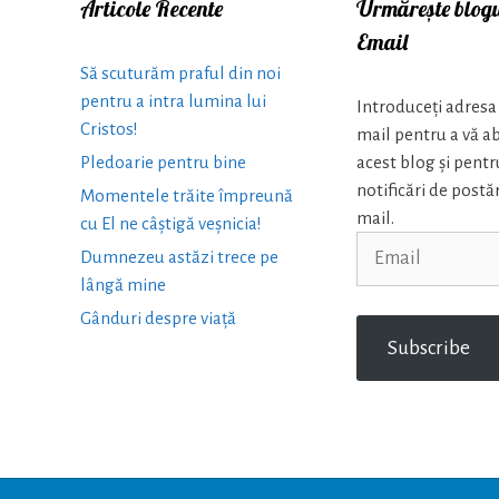
Articole Recente
Urmărește blogu
Email
Să scuturăm praful din noi
pentru a intra lumina lui
Introduceți adresa 
Cristos!
mail pentru a vă a
Pledoarie pentru bine
acest blog și pentr
notificări de postăr
Momentele trăite împreună
mail.
cu El ne câștigă veșnicia!
Email
Dumnezeu astăzi trece pe
lângă mine
Gânduri despre viață
Subscribe