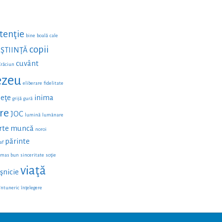
tenţie
bine
boală
cale
copii
ŞTIINŢĂ
cuvânt
Crăciun
zeu
eliberare
fidelitate
eţe
inima
grijă
gură
re
JOC
lumină
lumânare
rte
muncă
noroi
părinte
af
ămas bun
sinceritate
soţie
viaţă
şnicie
întuneric
înţelegere