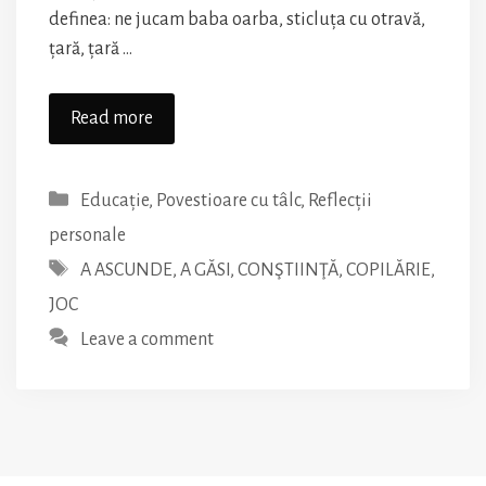
definea: ne jucam baba oarba, sticluța cu otravă,
țară, țară …
Jocul
Read more
de-
a
Categories
Educație
,
Povestioare cu tâlc
,
Reflecții
v-
ați
personale
ascunselea
Tags
A ASCUNDE
,
A GĂSI
,
CONŞTIINŢĂ
,
COPILĂRIE
,
JOC
Leave a comment