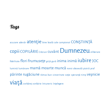
Tags
atenţie
CONŞTIINŢĂ
acuzare
adevăr
bine
boală
cale
campionat
Dumnezeu
copii
COPILĂRIE
cuvânt
Crăciun
eliberare
iubire
flori
frumuseţe
inima
inimă
JOC
fidelitate
grijă
gură
mamă
moarte
muncă
lumină
lumânare
noroi
oboseală
piatră
praf
părinte
rugăciune
veşnicie
rămas bun
sinceritate
soţie
speranţă
timp
viaţă
vorbăreţ
vorbărie
întuneric
înţelegere