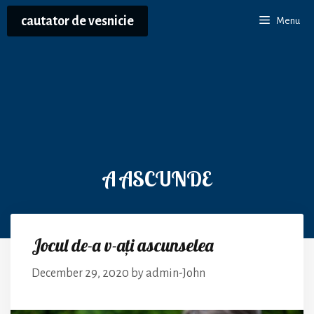
Skip
cautator de vesnicie
Menu
to
content
A ASCUNDE
Jocul de-a v-ați ascunselea
December 29, 2020
by
admin-John